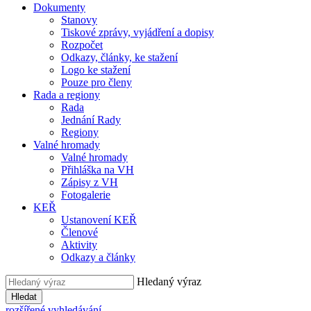
Dokumenty
Stanovy
Tiskové zprávy, vyjádření a dopisy
Rozpočet
Odkazy, články, ke stažení
Logo ke stažení
Pouze pro členy
Rada a regiony
Rada
Jednání Rady
Regiony
Valné hromady
Valné hromady
Přihláška na VH
Zápisy z VH
Fotogalerie
KEŘ
Ustanovení KEŘ
Členové
Aktivity
Odkazy a články
Hledaný výraz
Hledat
rozšířené vyhledávání