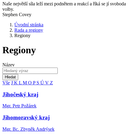
Naše největší síla leží mezi podnětem a reakcí a říká se jí svoboda
volby.
Stephen Covey
Úvodní stránka
Rada a regiony
Regiony
Regiony
Název
Hledat
Vše
J
K
L
M
O
P
S
Ú
V
Z
Jihočeský kraj
Mgr. Petr Požárek
Jihomoravský kraj
Mgr. Bc. Zbyněk Andrýsek