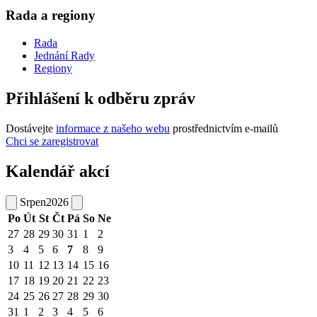
Rada a regiony
Rada
Jednání Rady
Regiony
Přihlášení k odběru zpráv
Dostávejte
informace z našeho webu
prostřednictvím e-mailů
Chci se zaregistrovat
Kalendář akcí
Srpen
2026
Po
Út
St
Čt
Pá
So
Ne
27
28
29
30
31
1
2
3
4
5
6
7
8
9
10
11
12
13
14
15
16
17
18
19
20
21
22
23
24
25
26
27
28
29
30
31
1
2
3
4
5
6