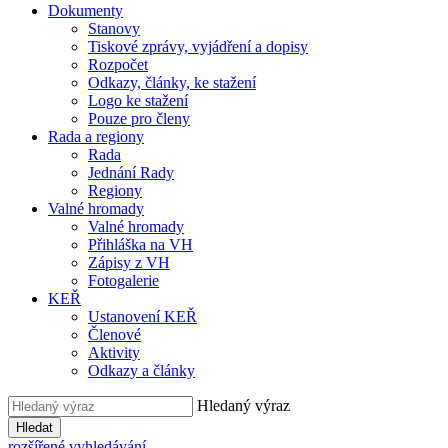
Dokumenty
Stanovy
Tiskové zprávy, vyjádření a dopisy
Rozpočet
Odkazy, články, ke stažení
Logo ke stažení
Pouze pro členy
Rada a regiony
Rada
Jednání Rady
Regiony
Valné hromady
Valné hromady
Přihláška na VH
Zápisy z VH
Fotogalerie
KEŘ
Ustanovení KEŘ
Členové
Aktivity
Odkazy a články
Hledaný výraz
Hledat
rozšířené vyhledávání