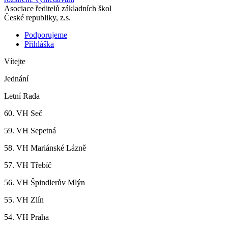
Asociace ředitelů základních škol
České republiky, z.s.
Podporujeme
Přihláška
Vítejte
Jednání
Letní Rada
60. VH Seč
59. VH Sepetná
58. VH Mariánské Lázně
57. VH Třebíč
56. VH Špindlerův Mlýn
55. VH Zlín
54. VH Praha