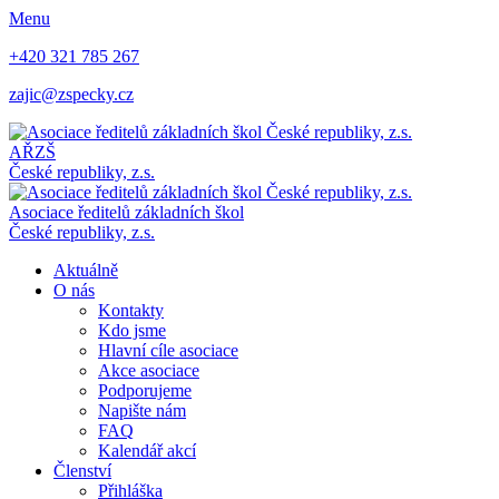
Menu
+420 321 785 267
zajic@zspecky.cz
AŘZŠ
České republiky, z.s.
Asociace ředitelů základních škol
České republiky, z.s.
Aktuálně
O nás
Kontakty
Kdo jsme
Hlavní cíle asociace
Akce asociace
Podporujeme
Napište nám
FAQ
Kalendář akcí
Členství
Přihláška