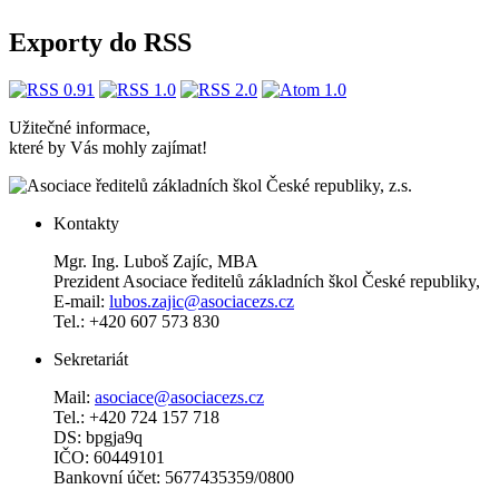
Exporty do RSS
Užitečné informace,
které by Vás mohly zajímat!
Kontakty
Mgr. Ing. Luboš Zajíc, MBA
Prezident Asociace ředitelů základních škol České republiky,
E-mail:
lubos.zajic@asociacezs.cz
Tel.: +420 607 573 830
Sekretariát
Mail:
asociace@asociacezs.cz
Tel.: +420 724 157 718
DS: bpgja9q
IČO: 60449101
Bankovní účet: 5677435359/0800