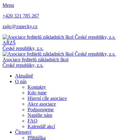
Menu
+420 321 785 267
zajic@zspecky.cz
AŘZŠ
České republiky, z.s.
Asociace ředitelů základních škol
České republiky, z.s.
Aktuálně
O nás
Kontakty
Kdo jsme
Hlavní cíle asociace
Akce asociace
Podporujeme
Napište nám
FAQ
Kalendář akcí
Členství
Přihláška