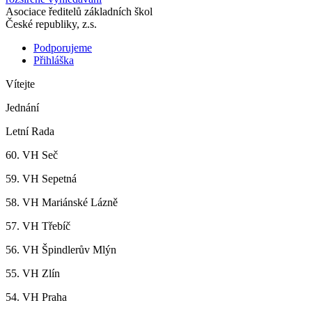
Asociace ředitelů základních škol
České republiky, z.s.
Podporujeme
Přihláška
Vítejte
Jednání
Letní Rada
60. VH Seč
59. VH Sepetná
58. VH Mariánské Lázně
57. VH Třebíč
56. VH Špindlerův Mlýn
55. VH Zlín
54. VH Praha