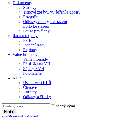
Dokumenty
Stanovy
Tiskové zprávy, vyjádření a dopisy
Rozpočet
Odkazy, články, ke stažení
Logo ke stažení
Pouze pro členy
Rada a regiony
Rada
Jednání Rady
Regiony
Valné hromady
Valné hromady
Přihláška na VH
Zápisy z VH
Fotogalerie
KEŘ
Ustanovení KEŘ
Členové
Aktivity
Odkazy a články
Hledaný výraz
Hledat
rozšířené vyhledávání