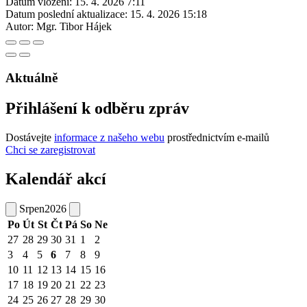
Datum vložení:
15. 4. 2026 7:11
Datum poslední aktualizace:
15. 4. 2026 15:18
Autor:
Mgr. Tibor Hájek
Aktuálně
Přihlášení k odběru zpráv
Dostávejte
informace z našeho webu
prostřednictvím e-mailů
Chci se zaregistrovat
Kalendář akcí
Srpen
2026
Po
Út
St
Čt
Pá
So
Ne
27
28
29
30
31
1
2
3
4
5
6
7
8
9
10
11
12
13
14
15
16
17
18
19
20
21
22
23
24
25
26
27
28
29
30