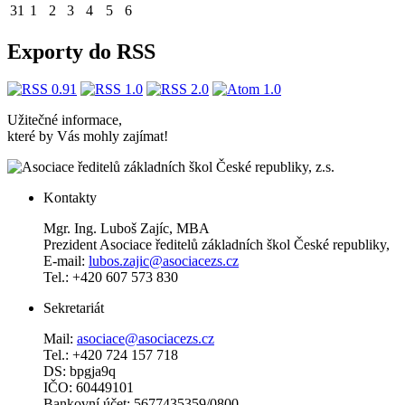
31
1
2
3
4
5
6
Exporty do RSS
Užitečné informace,
které by Vás mohly zajímat!
Kontakty
Mgr. Ing. Luboš Zajíc, MBA
Prezident Asociace ředitelů základních škol České republiky,
E-mail:
lubos.zajic@asociacezs.cz
Tel.: +420 607 573 830
Sekretariát
Mail:
asociace@asociacezs.cz
Tel.: +420 724 157 718
DS: bpgja9q
IČO: 60449101
Bankovní účet: 5677435359/0800