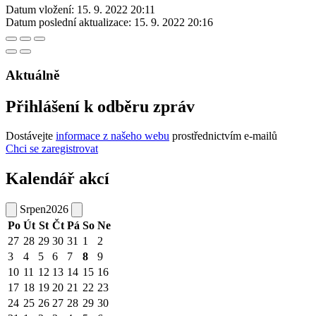
Datum vložení:
15. 9. 2022 20:11
Datum poslední aktualizace:
15. 9. 2022 20:16
Aktuálně
Přihlášení k odběru zpráv
Dostávejte
informace z našeho webu
prostřednictvím e-mailů
Chci se zaregistrovat
Kalendář akcí
Srpen
2026
Po
Út
St
Čt
Pá
So
Ne
27
28
29
30
31
1
2
3
4
5
6
7
8
9
10
11
12
13
14
15
16
17
18
19
20
21
22
23
24
25
26
27
28
29
30