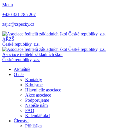
Menu
+420 321 785 267
zajic@zspecky.cz
AŘZŠ
České republiky, z.s.
Asociace ředitelů základních škol
České republiky, z.s.
Aktuálně
O nás
Kontakty
Kdo jsme
Hlavní cíle asociace
Akce asociace
Podporujeme
Napište nám
FAQ
Kalendář akcí
Členství
Přihláška