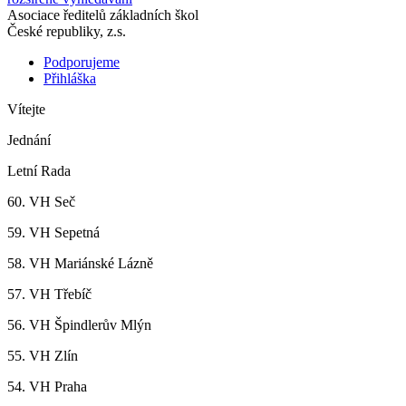
Asociace ředitelů základních škol
České republiky, z.s.
Podporujeme
Přihláška
Vítejte
Jednání
Letní Rada
60. VH Seč
59. VH Sepetná
58. VH Mariánské Lázně
57. VH Třebíč
56. VH Špindlerův Mlýn
55. VH Zlín
54. VH Praha