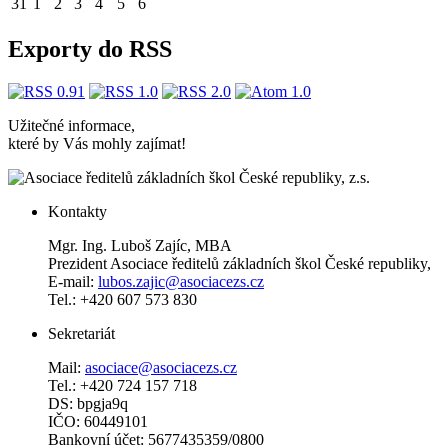
31
1
2
3
4
5
6
Exporty do RSS
Užitečné informace,
které by Vás mohly zajímat!
Kontakty
Mgr. Ing. Luboš Zajíc, MBA
Prezident Asociace ředitelů základních škol České republiky,
E-mail:
lubos.zajic@asociacezs.cz
Tel.: +420 607 573 830
Sekretariát
Mail:
asociace@asociacezs.cz
Tel.: +420 724 157 718
DS: bpgja9q
IČO: 60449101
Bankovní účet: 5677435359/0800