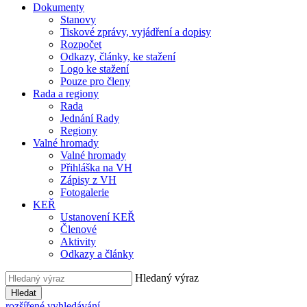
Dokumenty
Stanovy
Tiskové zprávy, vyjádření a dopisy
Rozpočet
Odkazy, články, ke stažení
Logo ke stažení
Pouze pro členy
Rada a regiony
Rada
Jednání Rady
Regiony
Valné hromady
Valné hromady
Přihláška na VH
Zápisy z VH
Fotogalerie
KEŘ
Ustanovení KEŘ
Členové
Aktivity
Odkazy a články
Hledaný výraz
Hledat
rozšířené vyhledávání