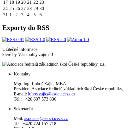
17
18
19
20
21
22
23
24
25
26
27
28
29
30
31
1
2
3
4
5
6
Exporty do RSS
Užitečné informace,
které by Vás mohly zajímat!
Kontakty
Mgr. Ing. Luboš Zajíc, MBA
Prezident Asociace ředitelů základních škol České republiky,
E-mail:
lubos.zajic@asociacezs.cz
Tel.: +420 607 573 830
Sekretariát
Mail:
asociace@asociacezs.cz
Tel.: +420 724 157 718