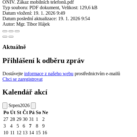
ONIV. Zákaz mobilních telefonů.pdf
Typ souboru: PDF dokument, Velikost: 129,6 kB
Datum vložení:
19. 1. 2026 9:49
Datum poslední aktualizace:
19. 1. 2026 9:54
Autor:
Mgr. Tibor Hájek
Aktuálně
Přihlášení k odběru zpráv
Dostávejte
informace z našeho webu
prostřednictvím e-mailů
Chci se zaregistrovat
Kalendář akcí
Srpen
2026
Po
Út
St
Čt
Pá
So
Ne
27
28
29
30
31
1
2
3
4
5
6
7
8
9
10
11
12
13
14
15
16