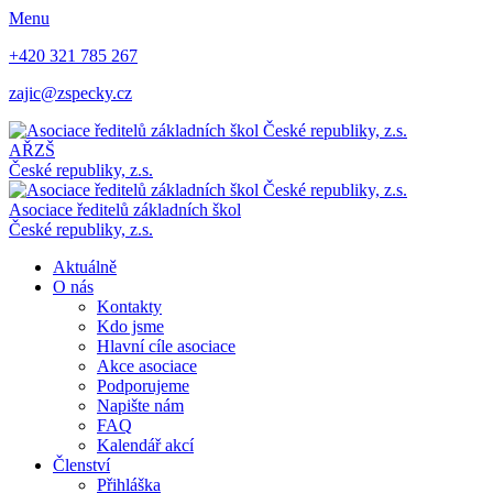
Menu
+420 321 785 267
zajic@zspecky.cz
AŘZŠ
České republiky, z.s.
Asociace ředitelů základních škol
České republiky, z.s.
Aktuálně
O nás
Kontakty
Kdo jsme
Hlavní cíle asociace
Akce asociace
Podporujeme
Napište nám
FAQ
Kalendář akcí
Členství
Přihláška