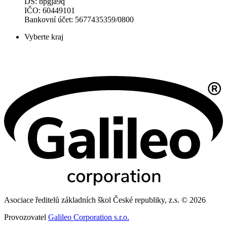
DS: bpgja9q
IČO: 60449101
Bankovní účet: 5677435359/0800
Vyberte kraj
Asociace ředitelů základních škol České republiky, z.s. © 2026
Provozovatel
Galileo Corporation s.r.o.