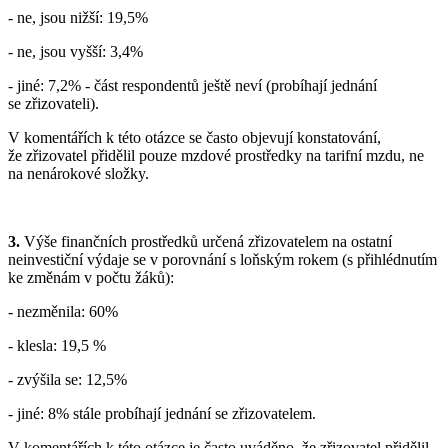
- ne, jsou nižší: 19,5%
- ne, jsou vyšší: 3,4%
- jiné: 7,2% - část respondentů ještě neví (probíhají jednání
se zřizovateli).
V komentářích k této otázce se často objevují konstatování,
že zřizovatel přidělil pouze mzdové prostředky na tarifní mzdu, ne
na nenárokové složky.
3.
Výše finančních prostředků určená zřizovatelem na ostatní
neinvestiční výdaje se v porovnání s loňským rokem (s přihlédnutím
ke změnám v počtu žáků):
- nezměnila: 60%
- klesla: 19,5 %
- zvýšila se: 12,5%
- jiné: 8% stále probíhají jednání se zřizovatelem.
V komentářích k této otázce je často uváděno, že zřizovatel přidělil