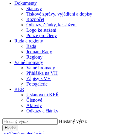
Dokumenty
Stanovy
Tiskové zprávy, vyjádření a dopisy
Rozpočet
Odkazy, články, ke stažení
Logo ke stažení
Pouze pro členy
Rada a regiony
Rada
Jednání Rady
Regiony
Valné hromady
Valné hromady
Přihláška na VH
Zápisy z VH
Fotogalerie
KEŘ
Ustanovení KEŘ
Členové
Aktivity
Odkazy a články
Hledaný výraz
Hledat
rozšířené vyhledávání