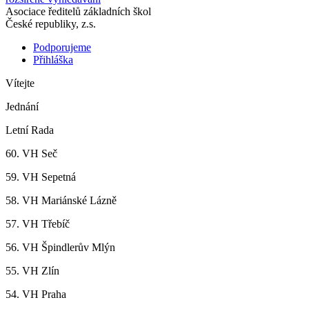
Asociace ředitelů základních škol
České republiky, z.s.
Podporujeme
Přihláška
Vítejte
Jednání
Letní Rada
60. VH Seč
59. VH Sepetná
58. VH Mariánské Lázně
57. VH Třebíč
56. VH Špindlerův Mlýn
55. VH Zlín
54. VH Praha