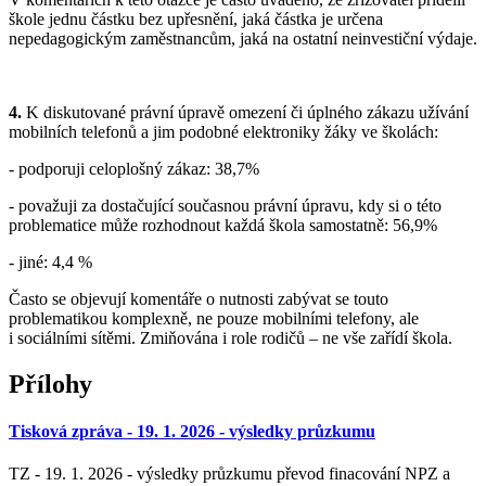
škole jednu částku bez upřesnění, jaká částka je určena
nepedagogickým zaměstnancům, jaká na ostatní neinvestiční výdaje.
4.
K diskutované právní úpravě omezení či úplného zákazu užívání
mobilních telefonů a jim podobné elektroniky žáky ve školách:
- podporuji celoplošný zákaz: 38,7%
- považuji za dostačující současnou právní úpravu, kdy si o této
problematice může rozhodnout každá škola samostatně: 56,9%
- jiné: 4,4 %
Často se objevují komentáře o nutnosti zabývat se touto
problematikou komplexně, ne pouze mobilními telefony, ale
i sociálními sítěmi. Zmiňována i role rodičů – ne vše zařídí škola.
Přílohy
Tisková zpráva - 19. 1. 2026 - výsledky průzkumu
TZ - 19. 1. 2026 - výsledky průzkumu převod finacování NPZ a