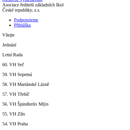
Asociace ředitelů základních škol
České republiky, z.s.
Podporujeme
Přihláška
Vítejte
Jednání
Letní Rada
60. VH Seč
59. VH Sepetná
58. VH Mariánské Lázně
57. VH Třebíč
56. VH Špindlerův Mlýn
55. VH Zlín
54. VH Praha