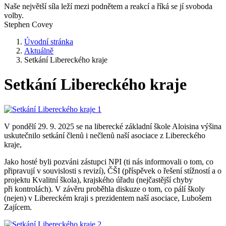
Naše největší síla leží mezi podnětem a reakcí a říká se jí svoboda
volby.
Stephen Covey
Úvodní stránka
Aktuálně
Setkání Libereckého kraje
Setkání Libereckého kraje
V pondělí 29. 9. 2025 se na liberecké základní škole Aloisina výšina
uskutečnilo setkání členů i nečlenů naší asociace z Libereckého
kraje,
Jako hosté byli pozváni zástupci NPI (ti nás informovali o tom, co
připravují v souvislosti s revizí), ČŠI (příspěvek o řešení stížností a o
projektu Kvalitní škola), krajského úřadu (nejčastější chyby
při kontrolách). V závěru proběhla diskuze o tom, co pálí školy
(nejen) v Libereckém kraji s prezidentem naší asociace, Lubošem
Zajícem.