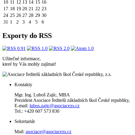
10
11
12
13
14
15
16
17
18
19
20
21
22
23
24
25
26
27
28
29
30
31
1
2
3
4
5
6
Exporty do RSS
Užitečné informace,
které by Vás mohly zajímat!
Kontakty
Mgr. Ing. Luboš Zajíc, MBA
Prezident Asociace ředitelů základních škol České republiky,
E-mail:
lubos.zajic@asociacezs.cz
Tel.: +420 607 573 830
Sekretariát
Mail:
asociace@asociacezs.cz