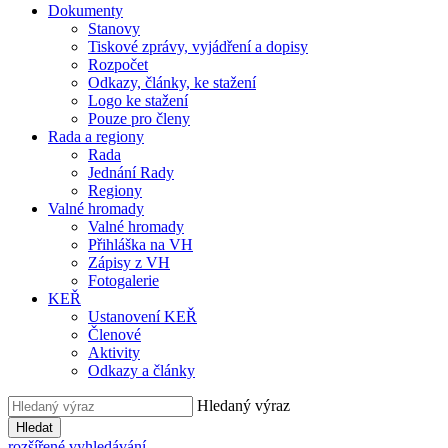
Dokumenty
Stanovy
Tiskové zprávy, vyjádření a dopisy
Rozpočet
Odkazy, články, ke stažení
Logo ke stažení
Pouze pro členy
Rada a regiony
Rada
Jednání Rady
Regiony
Valné hromady
Valné hromady
Přihláška na VH
Zápisy z VH
Fotogalerie
KEŘ
Ustanovení KEŘ
Členové
Aktivity
Odkazy a články
Hledaný výraz
Hledat
rozšířené vyhledávání