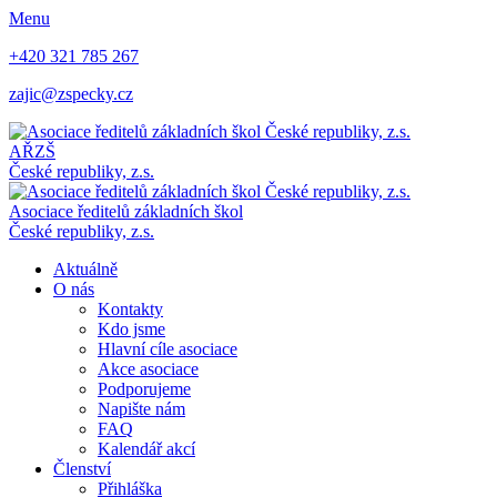
Menu
+420 321 785 267
zajic@zspecky.cz
AŘZŠ
České republiky, z.s.
Asociace ředitelů základních škol
České republiky, z.s.
Aktuálně
O nás
Kontakty
Kdo jsme
Hlavní cíle asociace
Akce asociace
Podporujeme
Napište nám
FAQ
Kalendář akcí
Členství
Přihláška