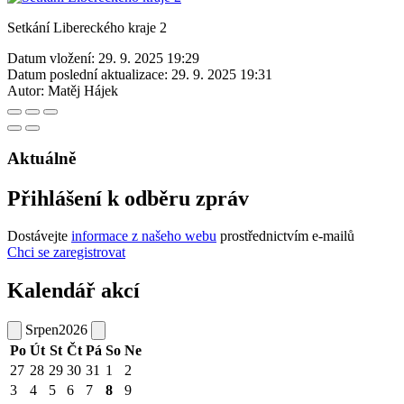
Setkání Libereckého kraje 2
Datum vložení:
29. 9. 2025 19:29
Datum poslední aktualizace:
29. 9. 2025 19:31
Autor:
Matěj Hájek
Aktuálně
Přihlášení k odběru zpráv
Dostávejte
informace z našeho webu
prostřednictvím e-mailů
Chci se zaregistrovat
Kalendář akcí
Srpen
2026
Po
Út
St
Čt
Pá
So
Ne
27
28
29
30
31
1
2
3
4
5
6
7
8
9