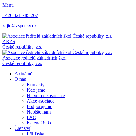
Menu
+420 321 785 267
zajic@zspecky.cz
AŘZŠ
České republiky, z.s.
Asociace ředitelů základních škol
České republiky, z.s.
Aktuálně
O nás
Kontakty
Kdo jsme
Hlavní cíle asociace
Akce asociace
Podporujeme
Napište nám
FAQ
Kalendář akcí
Členství
Přihláška