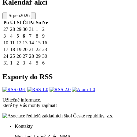
Kalendář akcí
Srpen
2026
Po
Út
St
Čt
Pá
So
Ne
27
28
29
30
31
1
2
3
4
5
6
7
8
9
10
11
12
13
14
15
16
17
18
19
20
21
22
23
24
25
26
27
28
29
30
31
1
2
3
4
5
6
Exporty do RSS
Užitečné informace,
které by Vás mohly zajímat!
Kontakty
Mgr. Ing. Luboš Zajíc, MBA