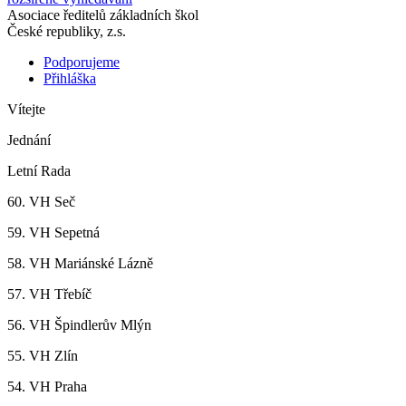
Asociace ředitelů základních škol
České republiky, z.s.
Podporujeme
Přihláška
Vítejte
Jednání
Letní Rada
60. VH Seč
59. VH Sepetná
58. VH Mariánské Lázně
57. VH Třebíč
56. VH Špindlerův Mlýn
55. VH Zlín
54. VH Praha