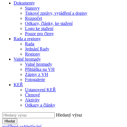
Dokumenty
Stanovy
Tiskové zprávy, vyjádření a dopisy
Rozpočet
Odkazy, články, ke stažení
Logo ke stažení
Pouze pro členy
Rada a regiony
Rada
Jednání Rady
Regiony
Valné hromady
Valné hromady
Přihláška na VH
Zápisy z VH
Fotogalerie
KEŘ
Ustanovení KEŘ
Členové
Aktivity
Odkazy a články
Hledaný výraz
Hledat
rozšířené vyhledávání