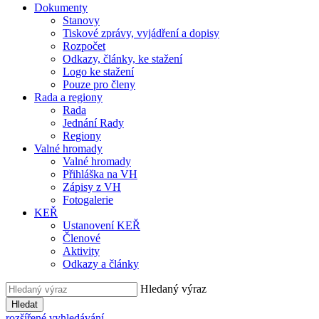
Dokumenty
Stanovy
Tiskové zprávy, vyjádření a dopisy
Rozpočet
Odkazy, články, ke stažení
Logo ke stažení
Pouze pro členy
Rada a regiony
Rada
Jednání Rady
Regiony
Valné hromady
Valné hromady
Přihláška na VH
Zápisy z VH
Fotogalerie
KEŘ
Ustanovení KEŘ
Členové
Aktivity
Odkazy a články
Hledaný výraz
Hledat
rozšířené vyhledávání