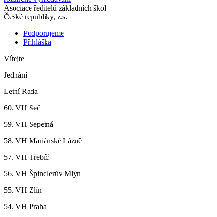
Asociace ředitelů základních škol
České republiky, z.s.
Podporujeme
Přihláška
Vítejte
Jednání
Letní Rada
60. VH Seč
59. VH Sepetná
58. VH Mariánské Lázně
57. VH Třebíč
56. VH Špindlerův Mlýn
55. VH Zlín
54. VH Praha