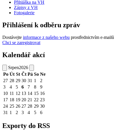
Přihláška na VH
Zápisy z VH
Fotogalerie
Přihlášení k odběru zpráv
Dostávejte
informace z našeho webu
prostřednictvím e-mailů
Chci se zaregistrovat
Kalendář akcí
Srpen
2026
Po
Út
St
Čt
Pá
So
Ne
27
28
29
30
31
1
2
3
4
5
6
7
8
9
10
11
12
13
14
15
16
17
18
19
20
21
22
23
24
25
26
27
28
29
30
31
1
2
3
4
5
6
Exporty do RSS