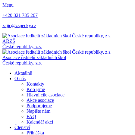
Menu
+420 321 785 267
zajic@zspecky.cz
AŘZŠ
České republiky, z.s.
Asociace ředitelů základních škol
České republiky, z.s.
Aktuálně
O nás
Kontakty
Kdo jsme
Hlavní cíle asociace
Akce asociace
Podporujeme
Napište nám
FAQ
Kalendář akcí
Členství
Přihláška