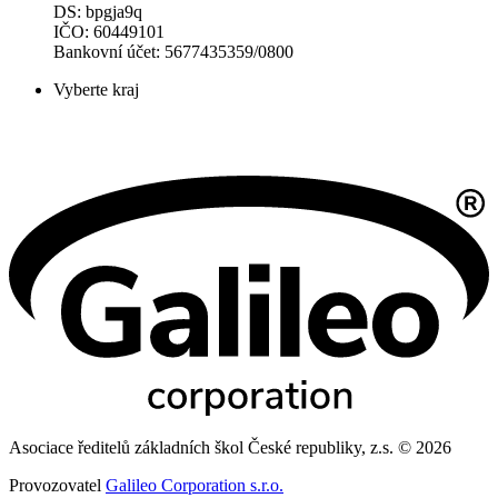
DS: bpgja9q
IČO: 60449101
Bankovní účet: 5677435359/0800
Vyberte kraj
Asociace ředitelů základních škol České republiky, z.s. © 2026
Provozovatel
Galileo Corporation s.r.o.