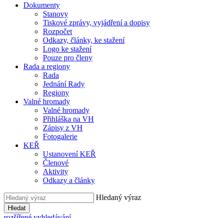
Dokumenty
Stanovy
Tiskové zprávy, vyjádření a dopisy
Rozpočet
Odkazy, články, ke stažení
Logo ke stažení
Pouze pro členy
Rada a regiony
Rada
Jednání Rady
Regiony
Valné hromady
Valné hromady
Přihláška na VH
Zápisy z VH
Fotogalerie
KEŘ
Ustanovení KEŘ
Členové
Aktivity
Odkazy a články
Hledaný výraz
Hledat
rozšířené vyhledávání