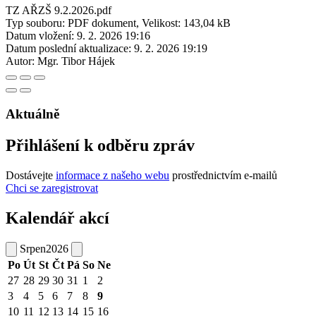
TZ AŘZŠ 9.2.2026.pdf
Typ souboru: PDF dokument, Velikost: 143,04 kB
Datum vložení:
9. 2. 2026 19:16
Datum poslední aktualizace:
9. 2. 2026 19:19
Autor:
Mgr. Tibor Hájek
Aktuálně
Přihlášení k odběru zpráv
Dostávejte
informace z našeho webu
prostřednictvím e-mailů
Chci se zaregistrovat
Kalendář akcí
Srpen
2026
Po
Út
St
Čt
Pá
So
Ne
27
28
29
30
31
1
2
3
4
5
6
7
8
9
10
11
12
13
14
15
16