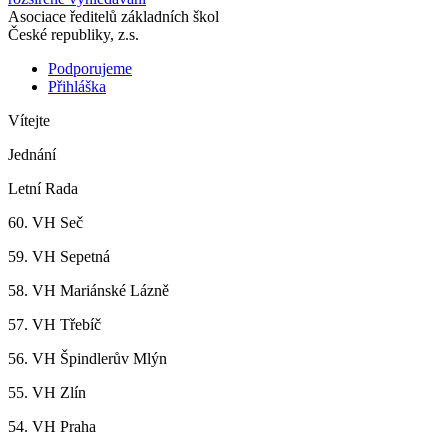
Asociace ředitelů základních škol
České republiky, z.s.
Podporujeme
Přihláška
Vítejte
Jednání
Letní Rada
60. VH Seč
59. VH Sepetná
58. VH Mariánské Lázně
57. VH Třebíč
56. VH Špindlerův Mlýn
55. VH Zlín
54. VH Praha