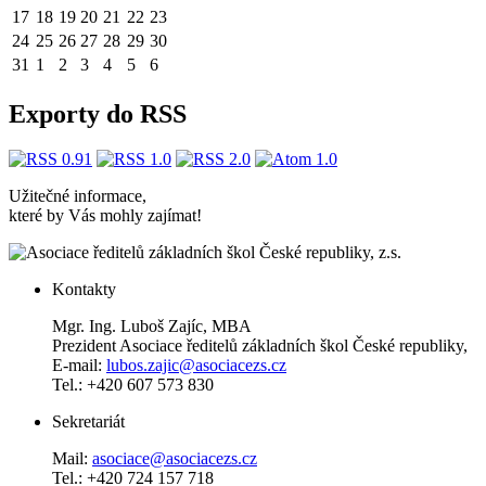
17
18
19
20
21
22
23
24
25
26
27
28
29
30
31
1
2
3
4
5
6
Exporty do RSS
Užitečné informace,
které by Vás mohly zajímat!
Kontakty
Mgr. Ing. Luboš Zajíc, MBA
Prezident Asociace ředitelů základních škol České republiky,
E-mail:
lubos.zajic@asociacezs.cz
Tel.: +420 607 573 830
Sekretariát
Mail:
asociace@asociacezs.cz
Tel.: +420 724 157 718