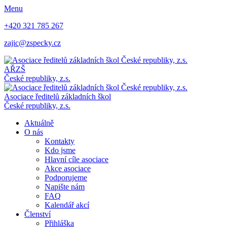
Menu
+420 321 785 267
zajic@zspecky.cz
AŘZŠ
České republiky, z.s.
Asociace ředitelů základních škol
České republiky, z.s.
Aktuálně
O nás
Kontakty
Kdo jsme
Hlavní cíle asociace
Akce asociace
Podporujeme
Napište nám
FAQ
Kalendář akcí
Členství
Přihláška