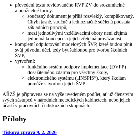
převedení textu revidovaného RVP ZV do srozumitelné
a použitelné formy:
současný dokument je příliš rozvleklý, komplikovaný.
Chybí jasně, stručně a jednoznačně sdělená podstata
základních principů,
mezi jednotlivými vzdělávacími obory není zřejmá
jednotná koncepce a jejich zřetelná provázanost,
kompletní odpilotování modelových ŠVP, které budou plnit
svůj původní účel, tedy být šablonou pro tvorbu školních
ŠVP,
vytvoření:
funkčního systém podpory implementace (DVPP)
dosažitelného zdarma pro všechny školy,
elektronického systému („INSPIS“), který školám
pomůže s tvorbou jejich ŠVP.
AŘZŠ je připravena se na výše uvedeném podílet, ať už členstvím
svých zástupců v národních metodických kabinetech, nebo jejich
účastí v pracovních či diskuzních skupinách.
Přílohy
Tisková zpráva 9. 2. 2026