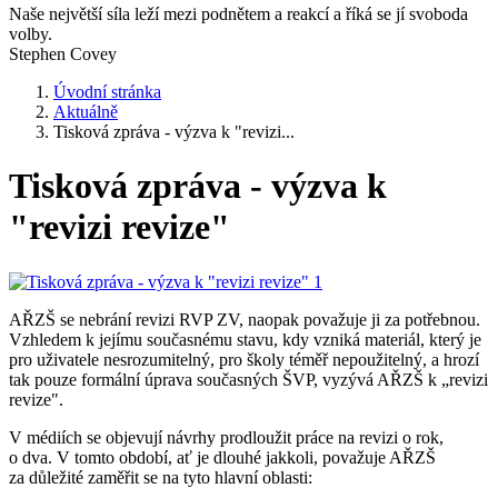
Naše největší síla leží mezi podnětem a reakcí a říká se jí svoboda
volby.
Stephen Covey
Úvodní stránka
Aktuálně
Tisková zpráva - výzva k "revizi...
Tisková zpráva - výzva k
"revizi revize"
AŘZŠ se nebrání revizi RVP ZV, naopak považuje ji za potřebnou.
Vzhledem k jejímu současnému stavu, kdy vzniká materiál, který je
pro uživatele nesrozumitelný, pro školy téměř nepoužitelný, a hrozí
tak pouze formální úprava současných ŠVP, vyzývá AŘZŠ k „revizi
revize".
V médiích se objevují návrhy prodloužit práce na revizi o rok,
o dva. V tomto období, ať je dlouhé jakkoli, považuje AŘZŠ
za důležité zaměřit se na tyto hlavní oblasti: