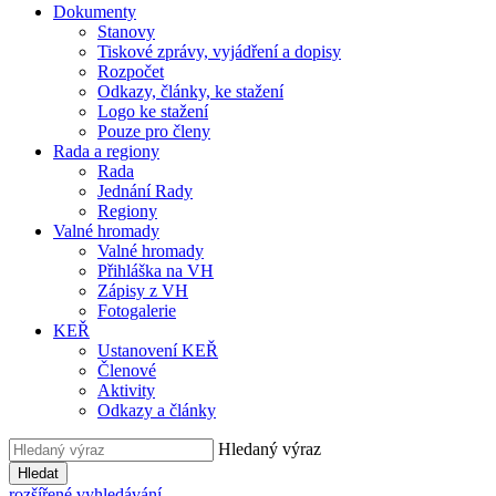
Dokumenty
Stanovy
Tiskové zprávy, vyjádření a dopisy
Rozpočet
Odkazy, články, ke stažení
Logo ke stažení
Pouze pro členy
Rada a regiony
Rada
Jednání Rady
Regiony
Valné hromady
Valné hromady
Přihláška na VH
Zápisy z VH
Fotogalerie
KEŘ
Ustanovení KEŘ
Členové
Aktivity
Odkazy a články
Hledaný výraz
Hledat
rozšířené vyhledávání