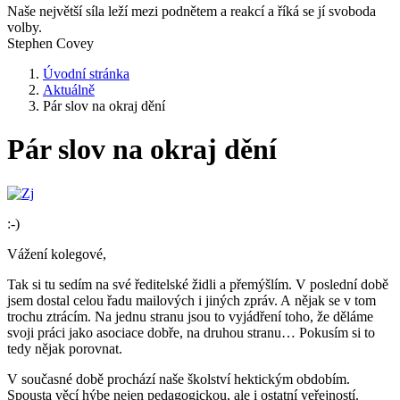
Naše největší síla leží mezi podnětem a reakcí a říká se jí svoboda
volby.
Stephen Covey
Úvodní stránka
Aktuálně
Pár slov na okraj dění
Pár slov na okraj dění
:-)
Vážení kolegové,
Tak si tu sedím na své ředitelské židli a přemýšlím. V poslední době
jsem dostal celou řadu mailových i jiných zpráv. A nějak se v tom
trochu ztrácím. Na jednu stranu jsou to vyjádření toho, že děláme
svoji práci jako asociace dobře, na druhou stranu… Pokusím si to
tedy nějak porovnat.
V současné době prochází naše školství hektickým obdobím.
Spousta věcí hýbe nejen pedagogickou, ale i ostatní veřejností.