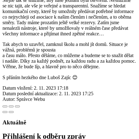
Stejně tak se snažíme, aby naše jednání byla otevřená. Nesnažíme
se nic tajit, ale vše je veřejné a transparentní. Snažíme se hledat
komunikační cesty, které by umožnily předávat potřebné informace
co nejrychleji od asociace k našim členům i nečlenům, a to oběma
směry. Tady máme prozatím ještě velké rezervy. Zatím jsme
nenalezli nástroje, které by umožňovaly v reálném čase předávat
všechny informace a přijímat ihned zpětné reakce…
Tak abych to uzavřel, zamknul školu a mohl jít domů. Situace je
vážná, problémů je spousta
a času málo. Přesto děláme, co můžeme a budeme se to snažit dělat
i nadále. Díky za každý podnět, za každou radu a za každou pomoc.
Věřme, že bude líp, a hlavně pro to něco dělejme.
S přáním hezkého dne Luboš Zajíc 😊
Datum vložení:
2. 11. 2023 17:18
Datum poslední aktualizace:
2. 11. 2023 17:25
Autor:
Správce Webu
Aktuálně
Přihlášení k odběru zpráv