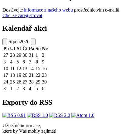
Dostávejte
informace z našeho webu
prostřednictvím e-mailů
Chci se zaregistrovat
Kalendář akcí
Srpen
2026
Po
Út
St
Čt
Pá
So
Ne
27
28
29
30
31
1
2
3
4
5
6
7
8
9
10
11
12
13
14
15
16
17
18
19
20
21
22
23
24
25
26
27
28
29
30
31
1
2
3
4
5
6
Exporty do RSS
Užitečné informace,
které by Vás mohly zajímat!