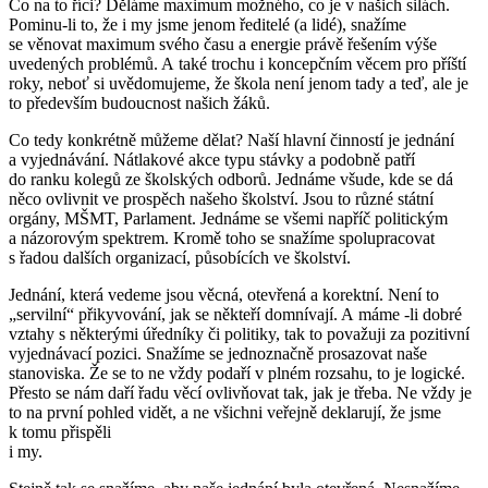
Co na to říci? Děláme maximum možného, co je v našich silách.
Pominu-li to, že i my jsme jenom ředitelé (a lidé), snažíme
se věnovat maximum svého času a energie právě řešením výše
uvedených problémů. A také trochu i koncepčním věcem pro příští
roky, neboť si uvědomujeme, že škola není jenom tady a teď, ale je
to především budoucnost našich žáků.
Co tedy konkrétně můžeme dělat? Naší hlavní činností je jednání
a vyjednávání. Nátlakové akce typu stávky a podobně patří
do ranku kolegů ze školských odborů. Jednáme všude, kde se dá
něco ovlivnit ve prospěch našeho školství. Jsou to různé státní
orgány, MŠMT, Parlament. Jednáme se všemi napříč politickým
a názorovým spektrem. Kromě toho se snažíme spolupracovat
s řadou dalších organizací, působících ve školství.
Jednání, která vedeme jsou věcná, otevřená a korektní. Není to
„servilní“ přikyvování, jak se někteří domnívají. A máme -li dobré
vztahy s některými úředníky či politiky, tak to považuji za pozitivní
vyjednávací pozici. Snažíme se jednoznačně prosazovat naše
stanoviska. Že se to ne vždy podaří v plném rozsahu, to je logické.
Přesto se nám daří řadu věcí ovlivňovat tak, jak je třeba. Ne vždy je
to na první pohled vidět, a ne všichni veřejně deklarují, že jsme
k tomu přispěli
i my.