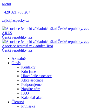
Menu
+420 321 785 267
zajic@zspecky.cz
AŘZŠ
České republiky, z.s.
Asociace ředitelů základních škol
České republiky, z.s.
Aktuálně
O nás
Kontakty
Kdo jsme
Hlavní cíle asociace
Akce asociace
Podporujeme
Napište nám
FAQ
Kalendář akcí
Členství
Přihláška