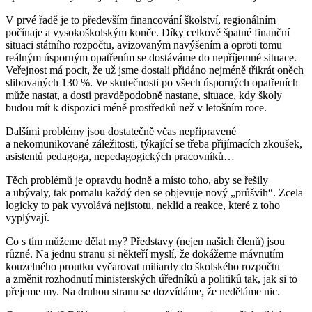
V prvé řadě je to především financování školství, regionálním
počínaje a vysokoškolským konče. Díky celkově špatné finanční
situaci státního rozpočtu, avizovaným navýšením a oproti tomu
reálným úsporným opatřením se dostáváme do nepříjemné situace.
Veřejnost má pocit, že už jsme dostali přidáno nejméně třikrát oněch
slibovaných 130 %. Ve skutečnosti po všech úsporných opatřeních
může nastat, a dosti pravděpodobně nastane, situace, kdy školy
budou mít k dispozici méně prostředků než v letošním roce.
Dalšími problémy jsou dostatečně včas nepřipravené
a nekomunikované záležitosti, týkající se třeba přijímacích zkoušek,
asistentů pedagoga, nepedagogických pracovníků…
Těch problémů je opravdu hodně a místo toho, aby se řešily
a ubývaly, tak pomalu každý den se objevuje nový „průšvih“. Zcela
logicky to pak vyvolává nejistotu, neklid a reakce, které z toho
vyplývají.
Co s tím můžeme dělat my? Představy (nejen našich členů) jsou
různé. Na jednu stranu si někteří myslí, že dokážeme mávnutím
kouzelného proutku vyčarovat miliardy do školského rozpočtu
a změnit rozhodnutí ministerských úředníků a politiků tak, jak si to
přejeme my. Na druhou stranu se dozvídáme, že neděláme nic.