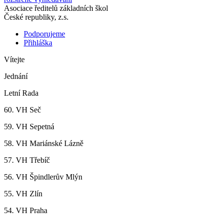
Asociace ředitelů základních škol
České republiky, z.s.
Podporujeme
Přihláška
Vítejte
Jednání
Letní Rada
60. VH Seč
59. VH Sepetná
58. VH Mariánské Lázně
57. VH Třebíč
56. VH Špindlerův Mlýn
55. VH Zlín
54. VH Praha